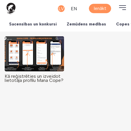
Ienākt
LV
EN
Sacensības un konkursi
Zemūdens medības
Copes 
Kā reģistrēties un izveidot
lietotāja profilu Mana Cope?