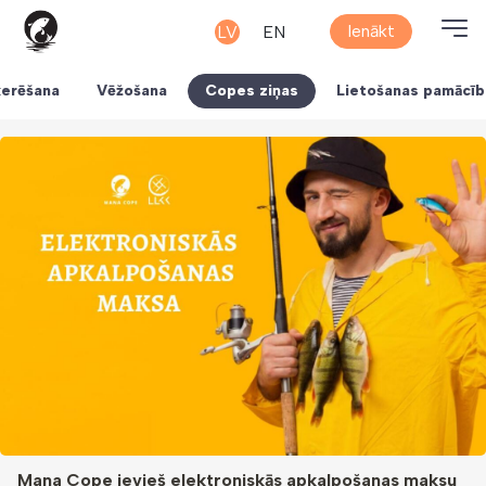
Ienākt
LV
EN
erēšana
Vēžošana
Copes ziņas
Lietošanas pamācīb
Mana Cope ievieš elektroniskās apkalpošanas maksu