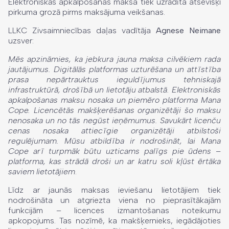
Elektroniskās apkalpošanas maksa tiek uzrādīta atsevišķi
pirkuma grozā pirms maksājuma veikšanas.
LLKC Zivsaimniecības daļas vadītāja
Agnese Neimane
uzsver:
Mēs apzināmies, ka jebkura jauna maksa cilvēkiem rada
jautājumus. Digitālās platformas uzturēšana un attīstība
prasa nepārtrauktus ieguldījumus tehniskajā
infrastruktūrā, drošībā un lietotāju atbalstā. Elektroniskās
apkalpošanas maksu nosaka un piemēro platforma Mana
Cope. Licencētās makšķerēšanas organizētāji šo maksu
nenosaka un no tās negūst ieņēmumus. Savukārt licenču
cenas nosaka attiecīgie organizētāji atbilstoši
regulējumam. Mūsu atbildība ir nodrošināt, lai Mana
Cope arī turpmāk būtu uzticams palīgs pie ūdens –
platforma, kas strādā droši un ar katru soli kļūst ērtāka
saviem lietotājiem
.
Līdz ar jaunās maksas ieviešanu lietotājiem tiek
nodrošināta un atgriezta viena no pieprasītākajām
funkcijām – licences izmantošanas noteikumu
apkopojums. Tas nozīmē, ka makšķernieks, iegādājoties