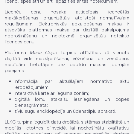
licenci, spēs ātri un ērti iepazīties ar tās noteikumiem.
Licenču cenu nosaka attiecīgais licencētās
makšķerēšanas organizētājs atbilstoši normatīvajam
regulējumam. Elektroniskās apkalpošanas maksa ir
atsevišķa platformas maksa par digitālā pakalpojuma
nodrošināšanu un neietekmē organizētāju noteikto
licences cenu.
Platforma
Mana Cope
turpina attīstīties kā vienota
digitālā vide makšķerēšanai, vēžošanai un zemūdens
medībām. Lietotājiem bez papildu maksas joprojām
pieejama:
informācija par aktuālajiem normatīvo aktu
ierobežojumiem;
interaktīvā karte ar lieguma zonām;
digitālā lomu atskaišu iesniegšana un copes
dienasgrāmata;
zivju sugu enciklopēdija un ūdenstilpju apraksti.
LLKC turpina ieguldīt datu drošībā, sistēmas stabilitātē un
mobilās lietotnes pilnveidē, lai nodrošinātu kvalitatīvu
digitālo pakalpojumu arī sezonas maksimālās slodzes