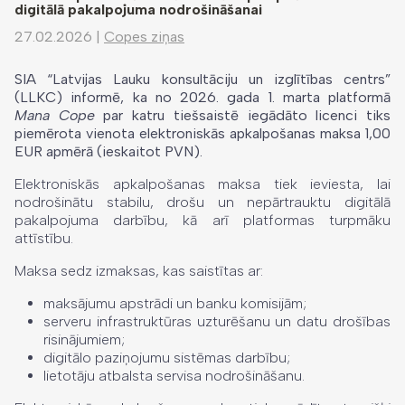
digitālā pakalpojuma nodrošināšanai
27.02.2026
|
Copes ziņas
SIA “Latvijas Lauku konsultāciju un izglītības centrs”
(LLKC) informē, ka no 2026. gada 1. marta platformā
Mana Cope
par katru tiešsaistē iegādāto licenci tiks
piemērota vienota elektroniskās apkalpošanas maksa 1,00
EUR apmērā (ieskaitot PVN).
Elektroniskās apkalpošanas maksa tiek ieviesta, lai
nodrošinātu stabilu, drošu un nepārtrauktu digitālā
pakalpojuma darbību, kā arī platformas turpmāku
attīstību.
Maksa sedz izmaksas, kas saistītas ar:
maksājumu apstrādi un banku komisijām;
serveru infrastruktūras uzturēšanu un datu drošības
risinājumiem;
digitālo paziņojumu sistēmas darbību;
lietotāju atbalsta servisa nodrošināšanu.