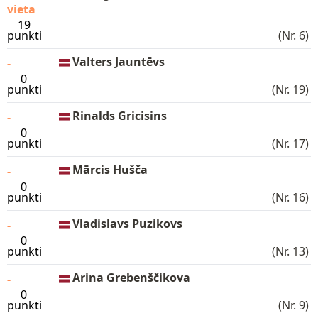
vieta
19
punkti
(Nr. 6)
Valters Jauntēvs
-
0
punkti
(Nr. 19)
Rinalds Gricisins
-
0
punkti
(Nr. 17)
Mārcis Hušča
-
0
punkti
(Nr. 16)
Vladislavs Puzikovs
-
0
punkti
(Nr. 13)
Arina Grebenščikova
-
0
punkti
(Nr. 9)