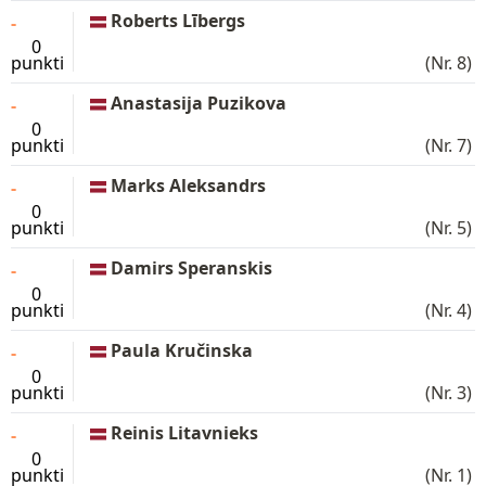
Roberts Lībergs
-
0
punkti
(Nr. 8)
Anastasija Puzikova
-
0
punkti
(Nr. 7)
Marks Aleksandrs
-
0
punkti
(Nr. 5)
Damirs Speranskis
-
0
punkti
(Nr. 4)
Paula Kručinska
-
0
punkti
(Nr. 3)
Reinis Litavnieks
-
0
punkti
(Nr. 1)