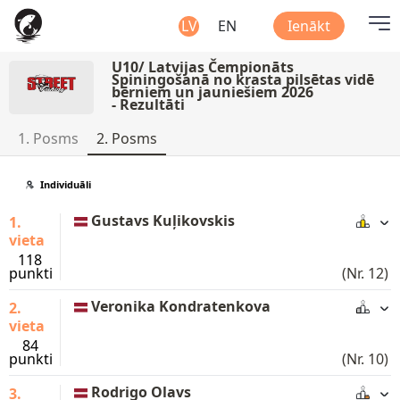
LV
EN
Ienākt
U10/ Latvijas Čempionāts
Spiningošanā no krasta pilsētas vidē
bērniem un jauniešiem 2026
- Rezultāti
1. Posms
2. Posms
Individuāli
Gustavs Kuļikovskis
1.
vieta
118
punkti
(Nr. 12)
Veronika Kondratenkova
2.
vieta
84
punkti
(Nr. 10)
Rodrigo Olavs
3.