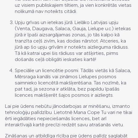
uz visiem publiskajiem tiltiem, ja vien konkrētās vietas
nolikumā nav noteikts citādi.
Upju grīvas un ietekas jūrā. Lielāko Latvijas upju
(Venta, Daugava, Salaca, Gauja, Lielupe u.c.) ietekas
jūrā ir īpaši aizsargājamas zonas, jo tās kalpo kā
tranzīta ceļš zivīm, kas dodas nārstot. Atceries, ka
jūrā ap šo upju grīvām ir noteikts aizlieguma rādiuss.
Tā kā katrai upei šis rādiuss var atšķirties, pirms
došanās ceļā obligāti ieskaties kartē!
Speciālie un licencētie posmi. Tādās vietās kā Salaca,
Mērsraga kanāls vai zināmos Lielupes posmos
saimnieko licencētā makšķerēšana. Tas nozīmē, ka
pat tad, ja sezona ir atklāta, bez papildu īpašās
licences makšķerēt šajos posmos ir aizliegts.
Lai pie ūdens nebūtu jānodarbojas ar minēšanu, izmanto
tehnoloģiju palīdzību. Lietotnē Mana Cope Tu vari ne tikai
ērti iegādāties nepieciešamās licences, bet arī
interaktīvajā kartē precīzi redzēt savu atrašanās vietu.
Zināšanas un atbildīga rīcība pie ūdens palīdz saglabāt