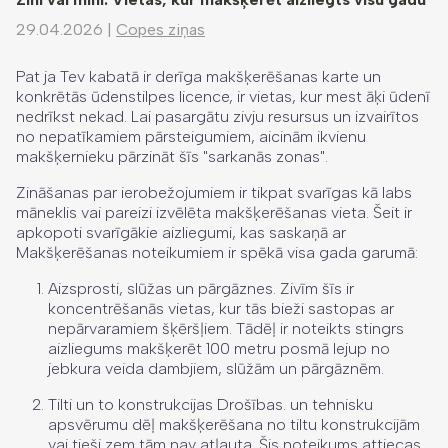
29.04.2026
|
Copes ziņas
Pat ja Tev kabatā ir derīga makšķerēšanas karte un
konkrētās ūdenstilpes licence, ir vietas, kur mest āķi ūdenī
nedrīkst nekad. Lai pasargātu zivju resursus un izvairītos
no nepatīkamiem pārsteigumiem, aicinām ikvienu
makšķernieku pārzināt šīs "sarkanās zonas".
Zināšanas par ierobežojumiem ir tikpat svarīgas kā labs
māneklis vai pareizi izvēlēta makšķerēšanas vieta. Šeit ir
apkopoti svarīgākie aizliegumi, kas saskaņā ar
Makšķerēšanas noteikumiem ir spēkā visa gada garumā:
Aizsprosti, slūžas un pārgāznes. Zivīm šīs ir
koncentrēšanās vietas, kur tās bieži sastopas ar
nepārvaramiem šķēršļiem. Tādēļ ir noteikts stingrs
aizliegums makšķerēt 100 metru posmā lejup no
jebkura veida dambjiem, slūžām un pārgāznēm.
Tilti un to konstrukcijas Drošības. un tehnisku
apsvērumu dēļ makšķerēšana no tiltu konstrukcijām
vai tieši zem tām nav atļauta. Šis noteikums attiecas