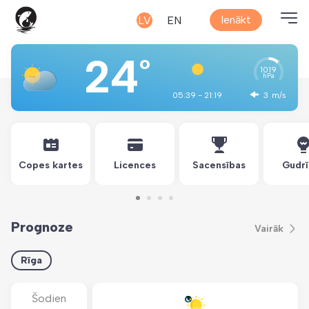
Ienākt
LV
EN
24
°
1019
hPa
05:39 - 21:19
3
m/s
Copes kartes
Licences
Sacensības
Gudrī
Prognoze
Vairāk
Rīga
Šodien