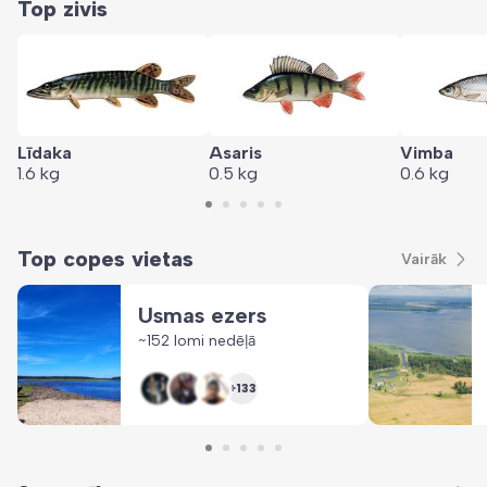
Top zivis
Līdaka
Asaris
Vimba
1.6
kg
0.5
kg
0.6
kg
Top copes vietas
Vairāk
Usmas ezers
~152 lomi nedēļā
+133