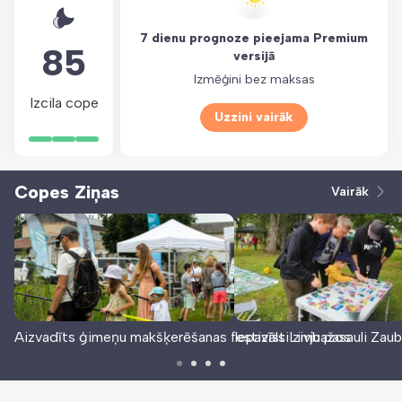
7 dienu prognoze pieejama Premium
85
versijā
Izmēģini bez maksas
Izcila cope
Uzzini vairāk
Copes Ziņas
Vairāk
Aizvadīts ģimeņu makšķerēšanas festivāls Limbažos
Iepazīsti zivju pasauli Zaub